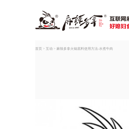
首页
>
互动
>
麻辣多拿火锅底料使用方法-水煮牛肉