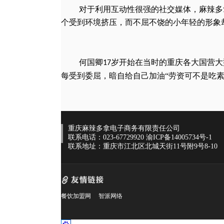
对于利用互动性很强的社交媒体，麻辣多
个受到环境挤压，而不屈不饶的小年轻的形象
何国卿
岁开始在当时的重庆
各大国营大
17
每受到委屈，暗自给自己加油“劳资可不是吃素
重庆麻辣多拿电子商务有限责任公司
联系电话：023-67729920
渝ICP备14005734号-1
联系地址：重庆市江北区北城天街11号附9号8-10
餐饮加盟网
智派网络