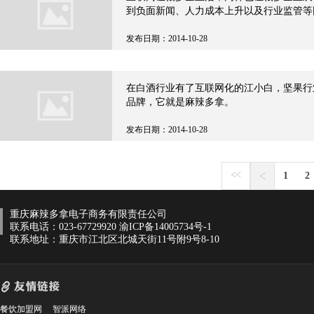
到负面新闻、人力成本上升以及行业监管等
一些企业不得不选择北上寻找监管更松、人
行业带
发布日期：2014-10-28
在白酒行业有了互联网化的江小白，坚果行
品牌，它就是麻辣多拿。
发布日期：2014-10-28
1
2
重庆麻辣多拿电子商务有限责任公司
联系电话：023-67729920
渝ICP备14005734号-1
联系地址：重庆市江北区北城天街11号附9号8-10
餐饮加盟网
智派网络