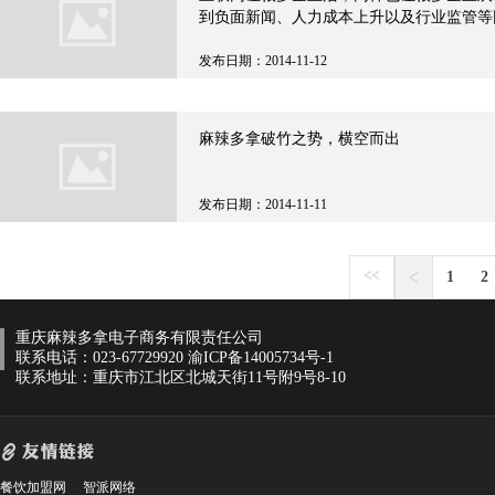
到负面新闻、人力成本上升以及行业监管等
一些企业不得不选择北上寻找监管更松、人
行业带
发布日期：2014-11-12
麻辣多拿破竹之势，横空而出
发布日期：2014-11-11
1
2
重庆麻辣多拿电子商务有限责任公司
联系电话：023-67729920
渝ICP备14005734号-1
联系地址：重庆市江北区北城天街11号附9号8-10
餐饮加盟网
智派网络